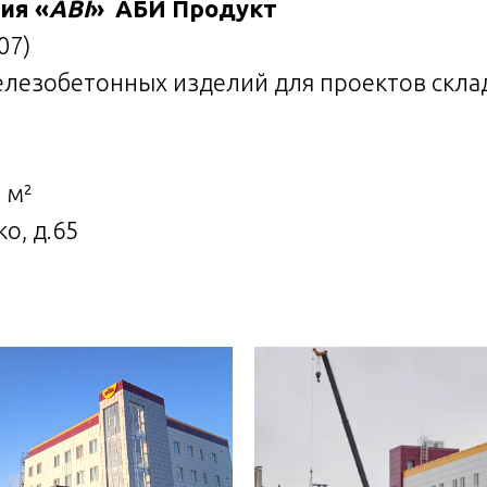
ия «
ABI
» АБИ Продукт
07)
лезобетонных изделий для проектов скла
 м²
ко, д.65