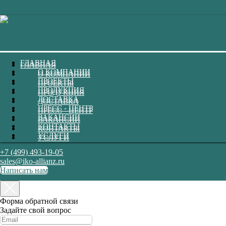
ГЛАВНАЯ
ГЛАВНАЯ
О КОМПАНИИ
О КОМПАНИИ
ПРОЕКТЫ
ПРОЕКТЫ
ПРОДУКЦИЯ
ПРОДУКЦИЯ
ДОСТАВКА
ДОСТАВКА
ПРЕСС - ЦЕНТР
ПРЕСС - ЦЕНТР
ВАКАНСИИ
ВАКАНСИИ
КОНТАКТЫ
КОНТАКТЫ
УСЛУГИ
УСЛУГИ
+7 (499) 493-19-05
sales@iko-allianz.ru
Написать нам
Форма обратной связи
Задайте свой вопрос