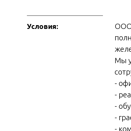
ООО 
Условия:
полн
желе
Мы у
сотр
- оф
- ре
- об
- гр
- ко