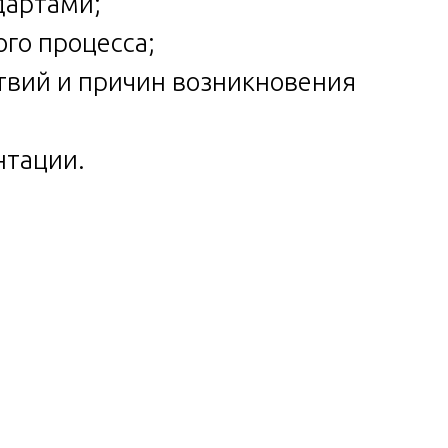
дартами;
го процесса;
твий и причин возникновения
нтации.