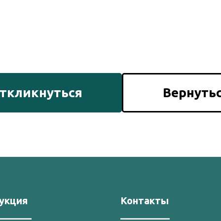
ткликнуться
Вернуть
укция
Контакты
_______
__________