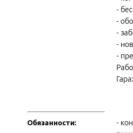
- бе
- об
- за
- но
- пр
Рабо
Гара
- ко
Обязанности: