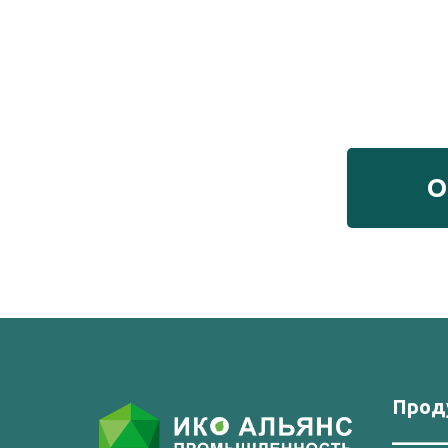
О
Прод
_____