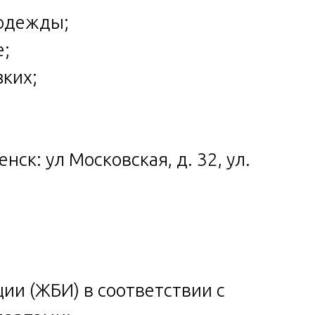
цодежды;
е;
зких;
ск: ул Московская, д. 32, ул.
ии (ЖБИ) в соответствии с