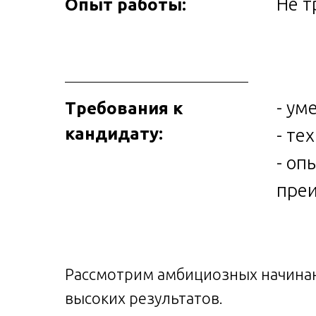
Не т
Опыт работы:
- ум
Требования к
кандидату:
- те
- оп
пре
Рассмотрим амбициозных начинаю
высоких результатов.