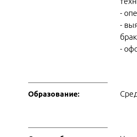
техн
- оп
- вы
брак
- оф
Сред
Образование: