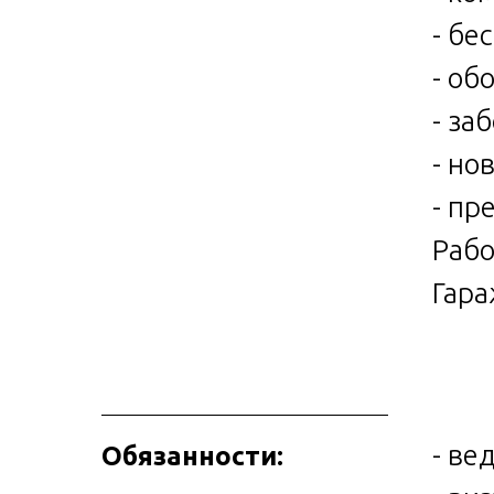
- бе
- об
- за
- но
- пр
Рабо
Гара
- ве
Обязанности: