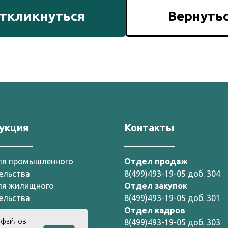
ткликнуться
Вернуть
укция
Контакты
_______
__________
ля промышленного
Отдел продаж
ельства
8(499)493-19-05 доб. 304
ля жилищного
Отдел закупок
ельства
8(499)493-19-05 доб. 301
ля дорожного
Отдел кадров
е файлов
ельства
8(499)493-19-05 доб. 303