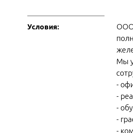
ООО 
Условия:
полн
желе
Мы у
сотр
- оф
- ре
- об
- гр
- ко