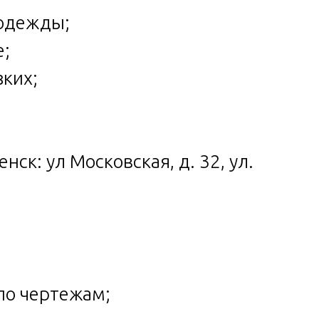
цодежды;
е;
зких;
ск: ул Московская, д. 32, ул.
по чертежам;