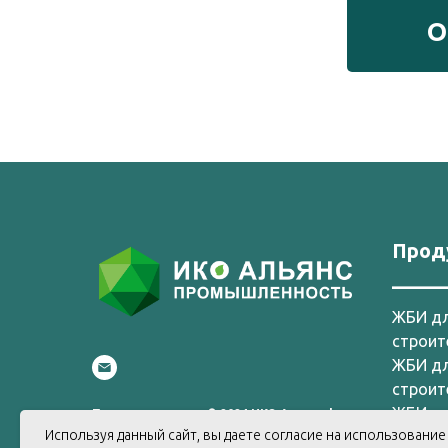
О
Прод
_____
ЖБИ д
строит
ЖБИ д
строит
ЖБИ д
Права защищены © 2024 ИКО Альянс |
Политика конфиденциальности
Используя данный сайт, вы даете согласие на использовани
строит