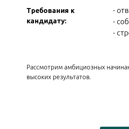
- от
Требования к
кандидату:
- со
- ст
Рассмотрим амбициозных начинаю
высоких результатов.