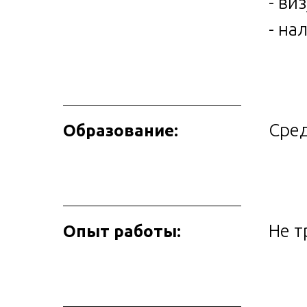
- ви
- на
Сре
Образование:
Не т
Опыт работы: